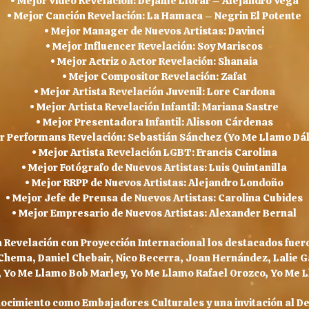
• Mejor Video Revelación: Déjame Llorar – Alejandro Vega
• Mejor Canción Revelación: La Hamaca – Negrin El Potente
• Mejor Manager de Nuevos Artistas: Davinci
• Mejor Influencer Revelación: Soy Mariscos
• Mejor Actriz o Actor Revelación: Shanaia
• Mejor Compositor Revelación: Zafat
• Mejor Artista Revelación Juvenil: Lore Cardona
• Mejor Artista Revelación Infantil: Mariana Sastre
• Mejor Presentadora Infantil: Alisson Cárdenas
or Performans Revelación: Sebastián Sánchez (Yo Me Llamo Dá
• Mejor Artista Revelación LGBT: Francis Carolina
• Mejor Fotógrafo de Nuevos Artistas: Luis Quintanilla
• Mejor RRPP de Nuevos Artistas: Alejandro Londoño
• Mejor Jefe de Prensa de Nuevos Artistas: Carolina Cubides
• Mejor Empresario de Nuevos Artistas: Alexander Bernal
a Revelación con Proyección Internacional los destacados fuero
hema, Daniel Chebair, Nico Becerra, Joan Hernández, Lalie Garc
 Yo Me Llamo Bob Marley, Yo Me Llamo Rafael Orozco, Yo Me Ll
ocimiento como Embajadores Culturales y una invitación al De