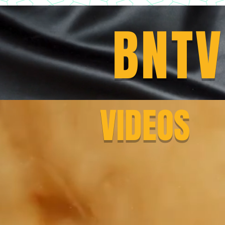
https://www.youtube.com/playlist?list=PLLRD9WuIGDoJ8BdcMlU6l5NqfU9VdiCLV
BNTV
VIDEOS