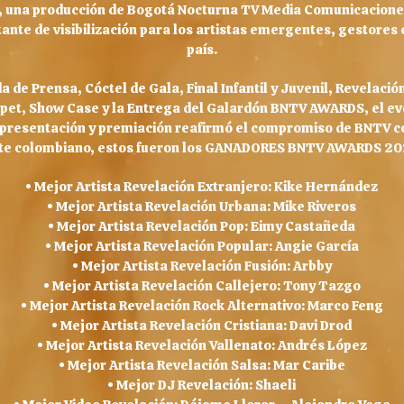
 una producción de Bogotá Nocturna TV Media Comunicaciones,
nte de visibilización para los artistas emergentes, gestores c
país.
 de Prensa, Cóctel de Gala, Final Infantil y Juvenil, Revelaci
rpet, Show Case y la Entrega del Galardón BNTV AWARDS, el eve
presentación y premiación reafirmó el compromiso de BNTV c
te colombiano, estos fueron los GANADORES BNTV AWARDS 2
• Mejor Artista Revelación Extranjero: Kike Hernández
• Mejor Artista Revelación Urbana: Mike Riveros
• Mejor Artista Revelación Pop: Eimy Castañeda
• Mejor Artista Revelación Popular: Angie García
• Mejor Artista Revelación Fusión: Arbby
• Mejor Artista Revelación Callejero: Tony Tazgo
• Mejor Artista Revelación Rock Alternativo: Marco Feng
• Mejor Artista Revelación Cristiana: Davi Drod
• Mejor Artista Revelación Vallenato: Andrés López
• Mejor Artista Revelación Salsa: Mar Caribe
• Mejor DJ Revelación: Shaeli