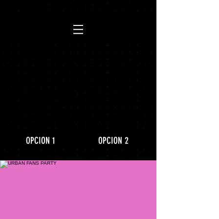
https://www.youtube.com/playlist?
list=PLLRD9WuIGDoJ8BdcMlU6l5NqfU9VdiCLV
OPCION 1
OPCION 2