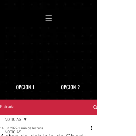
https://www.youtube.com/playlist?
list=PLLRD9WuIGDoJ8BdcMlU6l5NqfU9VdiCLV
OPCION 1
OPCION 2
Entrada
NOTICIAS
14 jun 2022
1 min de lectura
NOTICIAS