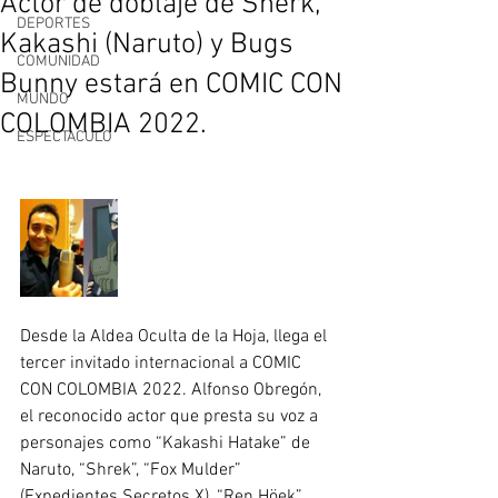
Actor de doblaje de Sherk,
DEPORTES
Kakashi (Naruto) y Bugs
COMUNIDAD
Bunny estará en COMIC CON
MUNDO
COLOMBIA 2022.
ESPECTÀCULO
Desde la Aldea Oculta de la Hoja, llega el 
tercer invitado internacional a COMIC 
CON COLOMBIA 2022. Alfonso Obregón, 
el reconocido actor que presta su voz a 
personajes como “Kakashi Hatake” de 
Naruto, “Shrek”, “Fox Mulder” 
(Expedientes Secretos X), “Ren Höek” 