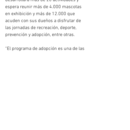
desarrollará más de 20 actividades y 
espera reunir más de 4.000 mascotas 
en exhibición y más de 12.000 que 
acuden con sus dueños a disfrutar de 
las jornadas de recreación, deporte, 
prevención y adopción, entre otras.
“El programa de adopción es una de las 
tantas actividades que se tendrán en la 
sexta versión de Expopet, como son las 
jornadas de implantación de 
microchips, vacunación y los encuentros 
de prevención de maltrato animal, a 
cargo del Instituto de Protección y 
Bienestar Animal”, expuso Conde.
Boletería:
Adultos: $ 15.000
Niños: $ 10.000