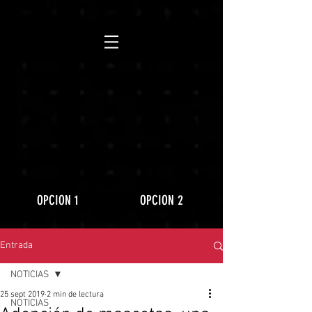
https://www.youtube.com/playlist?
list=PLLRD9WuIGDoJ8BdcMlU6l5NqfU9VdiCLV
OPCION 1
OPCION 2
Entrada
NOTICIAS
25 sept 2019
2 min de lectura
NOTICIAS