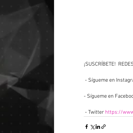
¡SUSCRÍBETE!  REDE
 - Sígueme en Insta
- Sígueme en Faceboo
 - Twitter 
https://www