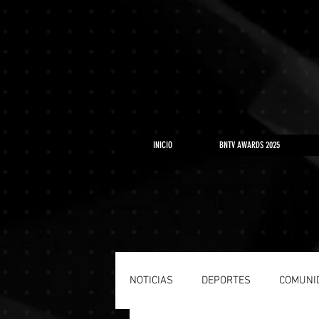
https://www.youtube.com/playlist?list=PLLRD9WuIGDoJ8BdcMlU6l5NqfU9VdiCLV
INICIO
BNTV AWARDS 2025
NOTICIAS
DEPORTES
COMUNI