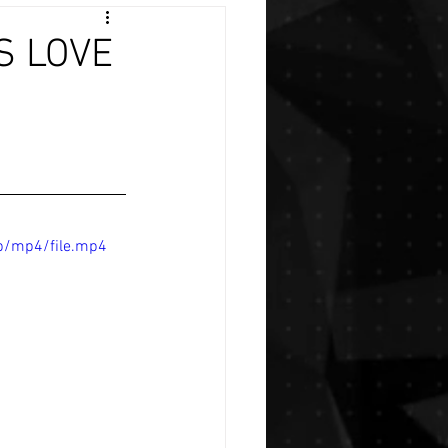
S LOVE
p/mp4/file.mp4