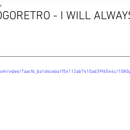
a
OGORETRO - I WILL ALWAY
ic.com/video/7aacfb_ba1d6ceda1f54112ab7410ad39f6544c/1080