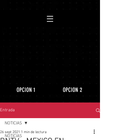
https://www.youtube.com/playlist?
list=PLLRD9WuIGDoJ8BdcMlU6l5NqfU9VdiCLV
OPCION 1
OPCION 2
Entrada
NOTICIAS
26 sept 2021
1 min de lectura
NOTICIAS