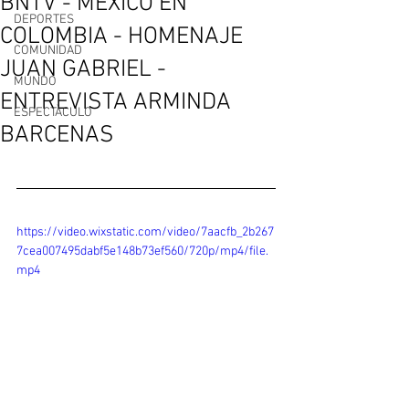
BNTV - MEXICO EN
DEPORTES
COLOMBIA - HOMENAJE
COMUNIDAD
JUAN GABRIEL -
MUNDO
ENTREVISTA ARMINDA
ESPECTÀCULO
BARCENAS
https://video.wixstatic.com/video/7aacfb_2b267
7cea007495dabf5e148b73ef560/720p/mp4/file.
mp4