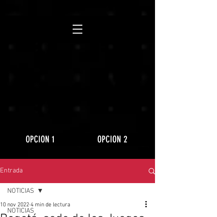
https://www.youtube.com/playlist?
list=PLLRD9WuIGDoJ8BdcMlU6l5NqfU9VdiCLV
OPCION 1
OPCION 2
Entrada
NOTICIAS
10 nov 2022
4 min de lectura
NOTICIAS