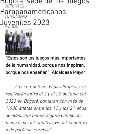
Bogotá, sede de los Juegos
DEPORTES
Parapanamericanos
COMUNIDAD
Juveniles 2023
MUNDO
ESPECTÀCULO
“Estos son los juegos más importantes 
de la humanidad, porque nos inspiran, 
porque nos enseñan”: Alcaldesa Mayor
·       
Las competencias paralímpicas se 
realizarán entre el 2 y el 22 de junio del 
2023 en Bogotá, contarán con más de 
1.000 atletas entre los 12 y los 21 años 
de edad, que tienen alguna condición 
física especial, auditiva, visual, cognitiva 
o de parálisis cerebral.