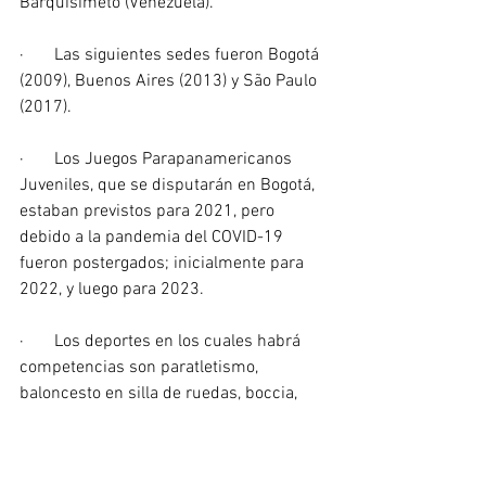
Barquisimeto (Venezuela).
·       Las siguientes sedes fueron Bogotá 
(2009), Buenos Aires (2013) y São Paulo 
(2017).
·       Los Juegos Parapanamericanos 
Juveniles, que se disputarán en Bogotá, 
estaban previstos para 2021, pero 
debido a la pandemia del COVID-19 
fueron postergados; inicialmente para 
2022, y luego para 2023.
·       Los deportes en los cuales habrá 
competencias son paratletismo, 
baloncesto en silla de ruedas, boccia, 
golbol, judo, parapowerlifting, 
paranatación, voleibol sentado, fútbol 
para ciegos, fútbol parálisis cerebral, 