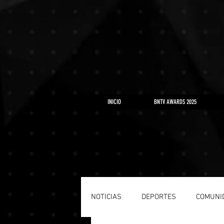
https://www.youtube.com/playlist?list=PLLRD9WuIGDoJ8BdcMlU6l5NqfU9VdiCLV
INICIO
BNTV AWARDS 2025
NOTICIAS
DEPORTES
COMUNI