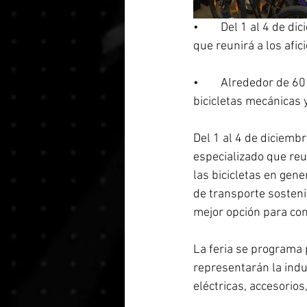
•	Del 1 al 4 de diciembre se realizará la tercera versión de BICIGO en Corferias, un espacio 
que reunirá a los afic
•	Alrededor de 60 expositores de la industria del ciclismo, ofertarán una amplia muestra de 
bicicletas mecánicas y
Del 1 al 4 de diciembr
especializado que reu
las bicicletas en gene
de transporte sosteni
mejor opción para con
La feria se programa 
representarán la indu
eléctricas, accesorios