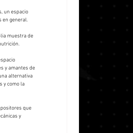
s en general. 
utrición. 
espacio 
les y amantes de 
una alternativa 
s y como la 
xpositores que 
cánicas y 