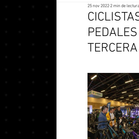
25 nov 2022
2 min de lectur
CICLISTA
PEDALES
TERCERA 