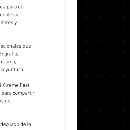
da para el 
onales y 
lleres y 
acionales que 
ografía, 
turismo, 
 coyuntura. 
l Xtreme Fest, 
 para compartir 
as de 
adecuado de la 