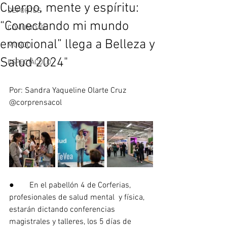
Cuerpo, mente y espíritu:
DEPORTES
“Conectando mi mundo
COMUNIDAD
emocional” llega a Belleza y
MUNDO
Salud 2024"
ESPECTÀCULO
Por: Sandra Yaqueline Olarte Cruz 
@corprensacol 
●	En el pabellón 4 de Corferias, 
profesionales de salud mental  y física, 
estarán dictando conferencias 
magistrales y talleres, los 5 días de  