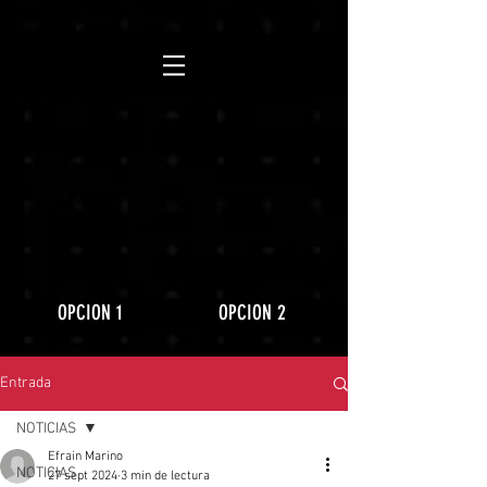
https://www.youtube.com/playlist?
list=PLLRD9WuIGDoJ8BdcMlU6l5NqfU9VdiCLV
OPCION 1
OPCION 2
Entrada
NOTICIAS
Efrain Marino
NOTICIAS
27 sept 2024
3 min de lectura