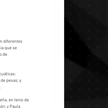
n diferentes 
ia que se 
o de 
cuáticas; 
de pesas; y 
. 
eña, en tenis de 
ón; y Paula 