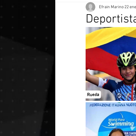
Efrain Marino
22 en
Deportist