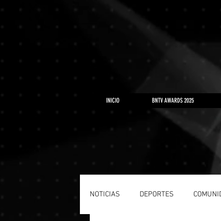
https://www.youtube.com/playlist?list=PLLRD9WuIGDoJ8BdcMlU6l5NqfU9VdiCLV
INICIO
BNTV AWARDS 2025
NOTICIAS
DEPORTES
COMUNI