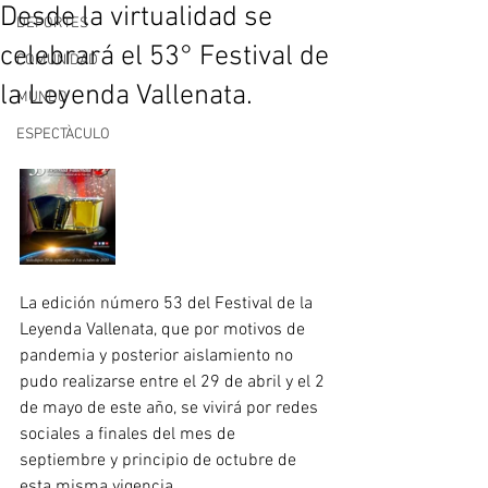
Desde la virtualidad se
DEPORTES
celebrará el 53° Festival de
COMUNIDAD
la Leyenda Vallenata.
MUNDO
ESPECTÀCULO
La edición número 53 del Festival de la 
Leyenda Vallenata, que por motivos de 
pandemia y posterior aislamiento no 
pudo realizarse entre el 29 de abril y el 2 
de mayo de este año, se vivirá por redes 
sociales a finales del mes de 
septiembre y principio de octubre de 
esta misma vigencia.