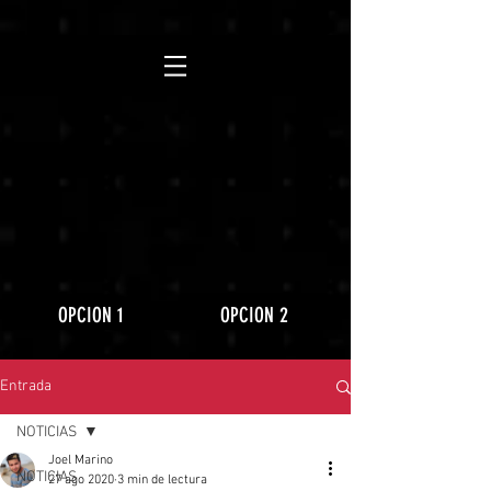
https://www.youtube.com/playlist?
list=PLLRD9WuIGDoJ8BdcMlU6l5NqfU9VdiCLV
OPCION 1
OPCION 2
Entrada
NOTICIAS
Joel Marino
NOTICIAS
27 ago 2020
3 min de lectura