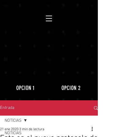
https://www.youtube.com/playlist?
list=PLLRD9WuIGDoJ8BdcMlU6l5NqfU9VdiCLV
OPCION 1
OPCION 2
Entrada
NOTICIAS
21 ene 2020
3 min de lectura
NOTICIAS