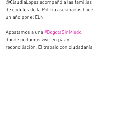
@ClaudiaLopez acompañó a las familias 
de cadetes de la Policía asesinados hace 
un año por el ELN.
Apostamos a una 
#BogotaSinMiedo
, 
donde podamos vivir en paz y 
reconciliación. El trabajo con ciudadanía 
y Policía es vital en ese propósito. 
“Cuatro se pudieron levantar y tramitar 
con las dos primeras instancias del 
protocolo, solo uno en el caso de la 
Universidad Nacional requirió llegar 
hasta el último punto”, recalcó la 
mandataria de la ciudad.
Así mismo, resaltó que el espíritu de 
este protocolo es construir confianza 
entre todos: “Nos sentimos muy 