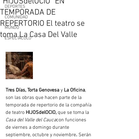
“HIJOSdelOCIO” EN
DEPORTES
TEMPORADA DE
COMUNIDAD
REPERTORIO El teatro se
MUNDO
toma La Casa Del Valle
ESPECTÀCULO
Tres Días, Torta Genovesa 
y 
La Oficina
, 
son las obras que hacen parte de la 
temporada de repertorio de la compañía 
de teatro 
HIJOSdelOCIO,
 que se toma la 
Casa del Valle del Cauca
con funciones 
de viernes a domingo durante 
septiembre, octubre y noviembre
. 
Serán 