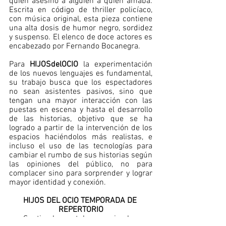
quién asesinó a alguien a quien amaba. 
Escrita en código de thriller policíaco, 
con música original, esta pieza contiene 
una alta dosis de humor negro, sordidez 
y suspenso. El elenco de doce actores es 
encabezado por Fernando Bocanegra.
Para 
HIJOSdelOCIO 
la experimentación 
de los nuevos lenguajes es fundamental, 
su trabajo busca que los espectadores 
no sean asistentes pasivos, sino que 
tengan una mayor interacción con las 
puestas en escena y hasta el desarrollo 
de las historias, objetivo que se ha 
logrado a partir de la intervención de los 
espacios haciéndolos más realistas, e 
incluso el uso de las tecnologías para 
cambiar el rumbo de sus historias según 
las opiniones del público, no para 
complacer sino para sorprender y lograr 
mayor identidad y conexión. 
HIJOS DEL OCIO TEMPORADA DE 
REPERTORIO
Septiembre, octubre y noviembre