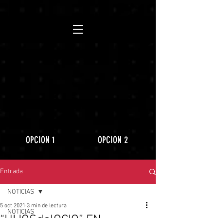
https://www.youtube.com/playlist?
list=PLLRD9WuIGDoJ8BdcMlU6l5NqfU9VdiCLV
OPCION 1
OPCION 2
Entrada
NOTICIAS
5 oct 2021
3 min de lectura
NOTICIAS