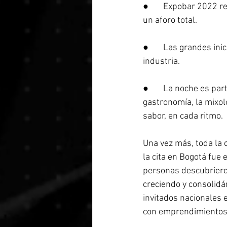
●	Expobar 2022 recibió en Theatron y en El Mulato Cabaret cerca de 4000 personas logrando 
un aforo total. 
●	Las grandes iniciativas y temáticas fortalecieron a toda la cadena de valor de esta 
industria. 
●	La noche es parte fundamental de Colombia y está de la mano con la cultura, la 
gastronomía, la mixol
sabor, en cada ritmo. 
Una vez más, toda la c
la cita en Bogotá fue 
personas descubrieron
creciendo y consolidán
invitados nacionales 
con emprendimientos y 