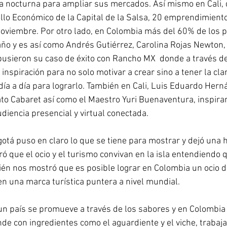
a nocturna para ampliar sus mercados. Así mismo en Cali, 
llo Económico de la Capital de la Salsa, 20 emprendimientos
oviembre. Por otro lado, en Colombia más del 60% de los p
ño y es así como Andrés Gutiérrez, Carolina Rojas Newton,
sieron su caso de éxito con Rancho MX  donde a través de 
a inspiración para no solo motivar a crear sino a tener la cla
día a día para lograrlo. También en Cali, Luis Eduardo Hern
ato Cabaret así como el Maestro Yuri Buenaventura, inspira
udiencia presencial y virtual conectada.  
gotá puso en claro lo que se tiene para mostrar y dejó una h
ó que el ocio y el turismo convivan en la isla entendiendo 
én nos mostró que es posible lograr en Colombia un ocio d
 en una marca turística puntera a nivel mundial.  
 un país se promueve a través de los sabores y en Colombia
e con ingredientes como el aguardiente y el viche, trabaj