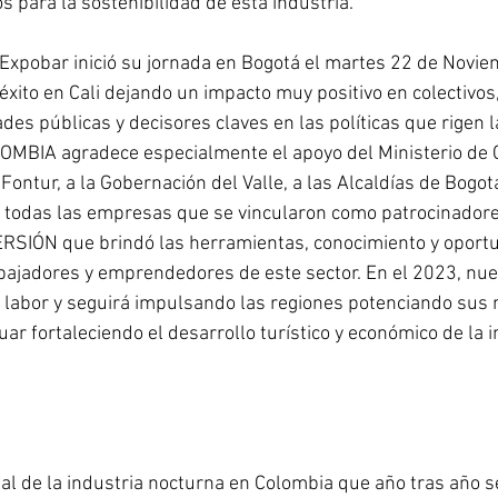
s para la sostenibilidad de esta industria. 
Expobar inició su jornada en Bogotá el martes 22 de Novie
éxito en Cali dejando un impacto muy positivo en colectivos,
des públicas y decisores claves en las políticas que rigen la
MBIA agradece especialmente el apoyo del Ministerio de 
 Fontur, a la Gobernación del Valle, a las Alcaldías de Bogotá
 todas las empresas que se vincularon como patrocinadore
IÓN que brindó las herramientas, conocimiento y oportu
abajadores y emprendedores de este sector. En el 2023, nu
u labor y seguirá impulsando las regiones potenciando sus 
ar fortaleciendo el desarrollo turístico y económico de la i
ual de la industria nocturna en Colombia que año tras año s