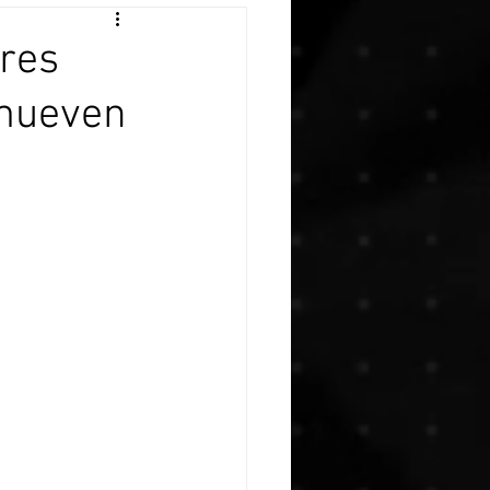
ores
 mueven