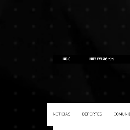
https://www.youtube.com/playlist?list=PLLRD9WuIGDoJ8BdcMlU6l5NqfU9VdiCLV
INICIO
BNTV AWARDS 2025
NOTICIAS
DEPORTES
COMUNI