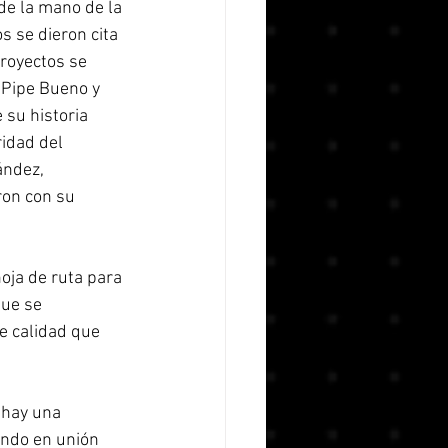
de la mano de la 
 se dieron cita 
royectos se 
 Pipe Bueno y 
su historia 
ridad del 
ández, 
ron con su 
oja de ruta para 
que se 
e calidad que 
 hay una 
ando en unión 