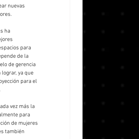
rear nuevas 
ores.  
s ha 
jores 
espacios para 
epende de la 
elo de gerencia 
lograr, ya que 
yección para el 
 
cada vez más la 
almente para 
ación de mujeres 
es también 