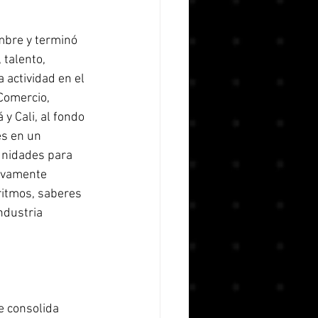
mbre y terminó 
 talento, 
 actividad en el 
Comercio, 
 y Cali, al fondo 
s en un 
nidades para 
evamente 
ritmos, saberes 
ndustria 
e consolida 