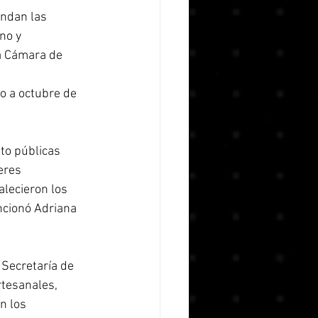
indan las 
no y 
a Cámara de 
o a octubre de 
to públicas 
eres 
lecieron los 
ncionó Adriana 
 Secretaría de 
tesanales, 
n los 