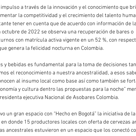
impulso a través de la innovación y el conocimiento que br
entar la competitividad y el crecimiento del talento huma
tante tener en cuenta que de acuerdo con información de l
a octubre de 2022 se observa una recuperación de bares o 
urnos con matrícula activa vigente en un 52 %, con respect
que genera la felicidad nocturna en Colombia. 
os y bebidas es fundamental para la toma de decisiones tan
os el reconocimiento a nuestra ancestralidad, a esos sab
onocen al insumo local como base así como también se forta
ronomía y cultura dentro las propuestas para la noche” me
residenta ejecutiva Nacional de Asobares Colombia. 
o un gran espacio con “Hecho en Bogotá” la iniciativa de la
en donde 15 productores locales con oferta de cervezas ar
das ancestrales estuvieron en un espacio que los conectó co