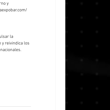
rno y 
iaexpobar.com/  
lsar la 
y reivindica los 
 nacionales. 