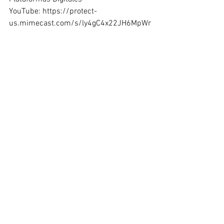
YouTube: https://protect-
us.mimecast.com/s/ly4gC4x22JH6MpWr
fOSxG9?domain=youtube.com
Spotify: https://protect-
us.mimecast.com/s/yc9GCkRggPt48MQ
kc2j9Af?domain=open.spotify.com
Apple Music: Jmuel
Alejandra Alvarez Comunicaciones
Correo electrónico: 
aleja190210@hotmail.com
Facebook: Alejandra Alvarez Caicedo 
Comunicaciones
Instagram: @alealvarezcomunicaciones
Teléfono: 3192175699