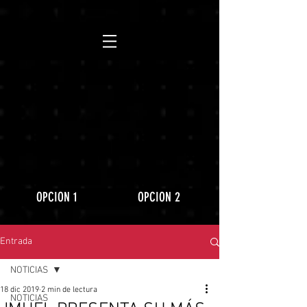
https://www.youtube.com/playlist?
list=PLLRD9WuIGDoJ8BdcMlU6l5NqfU9VdiCLV
OPCION 1
OPCION 2
Entrada
NOTICIAS
18 dic 2019
2 min de lectura
NOTICIAS