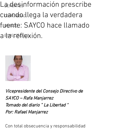
La desinformación prescribe
DEPORTES
cuando llega la verdadera
COMUNIDAD
fuente: SAYCO hace llamado
MUNDO
a la reflexión.
ESPECTÀCULO
Vicepresidente del Consejo Directivo de 
SAYCO – Rafa Manjarrez
Tomado del diario ” La Libertad “
Por: Rafael Manjarrez
Con total obsecuencia y responsabilidad 