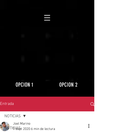
https://www.youtube.com/playlist?
list=PLLRD9WuIGDoJ8BdcMlU6l5NqfU9VdiCLV
OPCION 1
OPCION 2
Entrada
NOTICIAS
Joel Marino
NOTICIAS
7 sept 2020
6 min de lectura