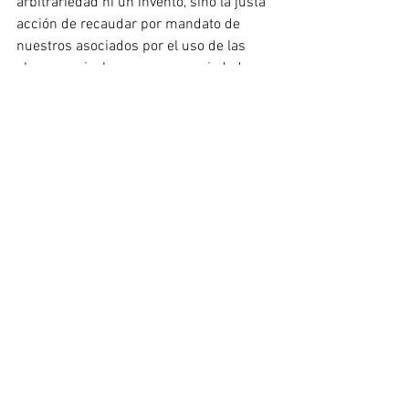
arbitrariedad ni un invento, sino la justa 
acción de recaudar por mandato de 
nuestros asociados por el uso de las 
obras musicales que son propiedad 
privada de ellos.
Continuaremos prestos y de la manera 
más respetuosa pero firmes, 
controvirtiendo a los dos tipos de 
contradictores que últimamente y con 
inusitado interés nos abordan: 1) los 
que son desinformados y asaltados en 
su buena fe y nos cuestionan porque no 
conocen la realidad.
2) los que saben bien que SAYCO es una 
empresa formal y seria, distinta a la que 
quieren venderle a la opinión pública y 
conocen a ciencia cierta la clase de 
individuos que son los tres (3) o cuatro 