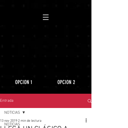
https://www.youtube.com/playlist?
list=PLLRD9WuIGDoJ8BdcMlU6l5NqfU9VdiCLV
OPCION 1
OPCION 2
Entrada
NOTICIAS
13 nov 2019
2 min de lectura
NOTICIAS