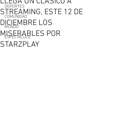
LLEGA UN CLÁSICO A
DEPORTES
STREAMING, ESTE 12 DE
COMUNIDAD
DICIEMBRE LOS
MUNDO
MISERABLES POR
ESPECTÀCULO
STARZPLAY