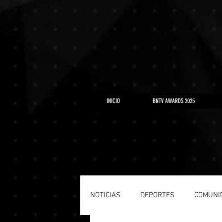
https://www.youtube.com/playlist?list=PLLRD9WuIGDoJ8BdcMlU6l5NqfU9VdiCLV
INICIO
BNTV AWARDS 2025
NOTICIAS
DEPORTES
COMUNI