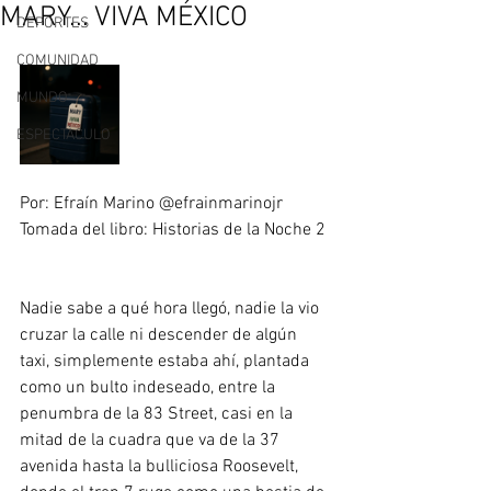
MARY... VIVA MÉXICO
DEPORTES
COMUNIDAD
MUNDO
ESPECTÀCULO
Por: Efraín Marino @efrainmarinojr  
Tomada del libro: Historias de la Noche 2 
Nadie sabe a qué hora llegó, nadie la vio 
cruzar la calle ni descender de algún 
taxi, simplemente estaba ahí, plantada 
como un bulto indeseado, entre la 
penumbra de la 83 Street, casi en la 
mitad de la cuadra que va de la 37 
avenida hasta la bulliciosa Roosevelt, 