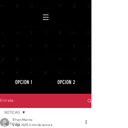
https://www.youtube.com/playlist?
list=PLLRD9WuIGDoJ8BdcMlU6l5NqfU9VdiCLV
OPCION 1
OPCION 2
Entrada
NOTICIAS
Efrain Marino
NOTICIAS
2 ago 2025
3 min de lectura