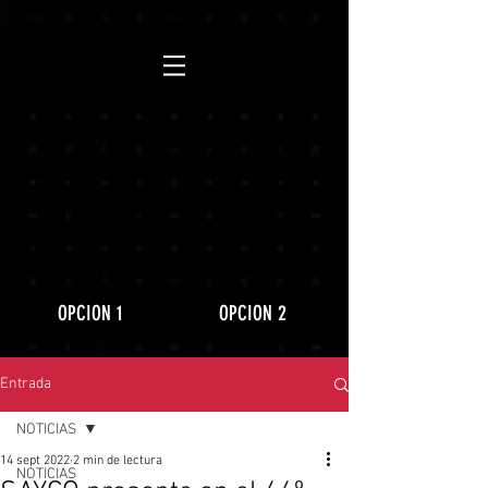
https://www.youtube.com/playlist?
list=PLLRD9WuIGDoJ8BdcMlU6l5NqfU9VdiCLV
OPCION 1
OPCION 2
Entrada
NOTICIAS
14 sept 2022
2 min de lectura
NOTICIAS