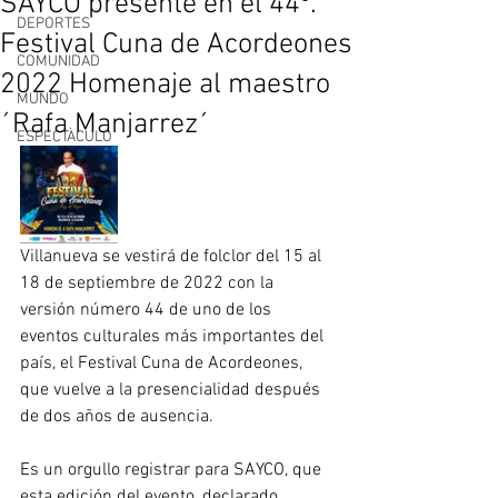
SAYCO presente en el 44º.
DEPORTES
Festival Cuna de Acordeones
COMUNIDAD
2022 Homenaje al maestro
MUNDO
´Rafa Manjarrez´
ESPECTÀCULO
Villanueva se vestirá de folclor del 15 al 
18 de septiembre de 2022 con la 
versión número 44 de uno de los 
eventos culturales más importantes del 
país, el Festival Cuna de Acordeones, 
que vuelve a la presencialidad después 
de dos años de ausencia.
Es un orgullo registrar para SAYCO, que 
esta edición del evento, declarado 