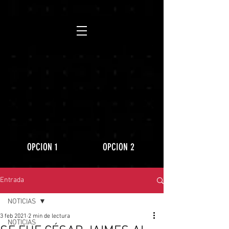
https://www.youtube.com/playlist?
list=PLLRD9WuIGDoJ8BdcMlU6l5NqfU9VdiCLV
OPCION 1
OPCION 2
Entrada
NOTICIAS
3 feb 2021
2 min de lectura
NOTICIAS