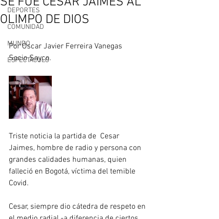
SE FUE CÉSAR JAIMES AL
DEPORTES
OLIMPO DE DIOS
COMUNIDAD
MUNDO
Por Óscar Javier Ferreira Vanegas
Socio Sayco.
ESPECTÀCULO
Triste noticia la partida de  Cesar 
Jaimes, hombre de radio y persona con 
grandes calidades humanas, quien 
falleció en Bogotá, víctima del temible 
Covid. 
Cesar, siempre dio cátedra de respeto en 
el medio radial -a diferencia de ciertos 