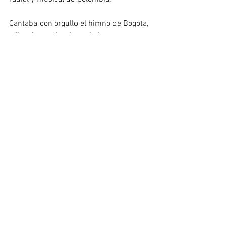
Cantaba con orgullo el himno de Bogota, 
e iba al estadio a hacerle barra a su 
equipo del alma, el Independiente 
Santafe. Se ha ido un hombre de radio, y 
un ser humano y amigo incomparable. 
Paz y amor en su nueva dimensión de 
Dios.
Ver todo
Entradas recientes