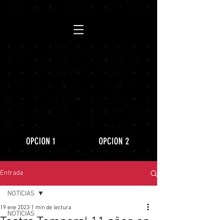
https://www.youtube.com/playlist?
list=PLLRD9WuIGDoJ8BdcMlU6l5NqfU9VdiCLV
OPCION 1
OPCION 2
Entrada
NOTICIAS
19 ene 2023
1 min de lectura
NOTICIAS