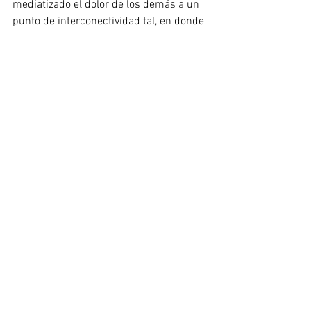
mediatizado el dolor de los demás a un 
punto de interconectividad tal, en donde 
la caridad, el amarillismo, la banalidad y 
la denuncia se combinan en paradojas 
morales imposibles de resolver. 
Nuestras vidas privadas  
Mayo 25 a junio 3 
Teatro Libre del centro 
7:30 p.m. 
Reseña: La reputación de una familia de 
clase media alta en una pequeña ciudad 
de Colombia, se ve amenazada por el 
rumor de que el padre y cabeza de 
familia, ha intentado abusar 
sexualmente del hijo de una de sus 
empleadas. Al no existir pruebas de que 