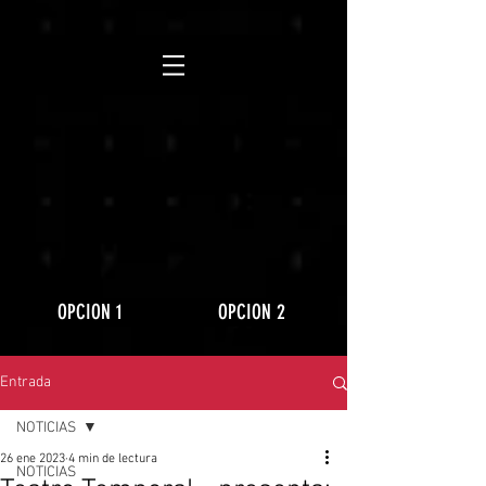
https://www.youtube.com/playlist?
list=PLLRD9WuIGDoJ8BdcMlU6l5NqfU9VdiCLV
OPCION 1
OPCION 2
Entrada
NOTICIAS
26 ene 2023
4 min de lectura
NOTICIAS