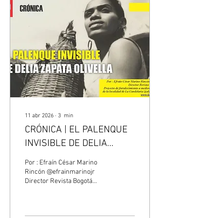
un espacio de encuentro,
diálogo y construcción
colectiva. Durante 14 días,
lectores, autores, editores,
libreros, ilustradores,
correctores,...
11 abr 2026
∙
3
min
CRÓNICA | EL PALENQUE
INVISIBLE DE DELIA
ZAPATA OLIVELLA.
Por : Efraín César Marino
Rincón @efrainmarinojr
Director Revista Bogotá
Nocturna. Proyecto de
fortalecimiento a medios de
comunicación de la localidad