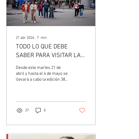
21 abr 2026
∙
7
min
TODO LO QUE DEBE
SABER PARA VISITAR LA
EDICIÓN 38 DE LA FILBO
Desde este martes 21 de
abril y hasta el 4 de mayo se
llevará a cabo la edición 38
de la Feria Internacional del
Libro de Bogotá (FILBo), la
cual es organizada por
Corferias y la Cámara
Colombiana del Libro. En
27
0
esta ocasión, India es el País
Invitado de Honor y el eje
temático es ‘Escucharnos es
leernos’, una invitación a
comprender la lectura como