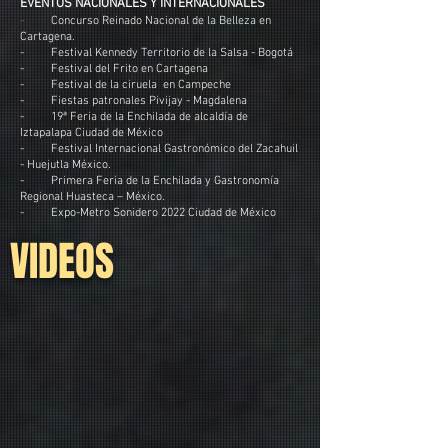
EVENTOS NACIONALES Y INTERNACIONALES
-
Concurso Reinado Nacional de la Belleza en
Cartagena.
- Festival Kennedy Territorio de la Salsa - Bogotá
- Festival del Frito en Cartagena
- Festival de la ciruela en Campeche
- Fiestas patronales Pivijay - Magdalena
- 19ª Feria de la Enchilada de alcaldía de
Iztapalapa Ciudad de México
- Festival Internacional Gastronómico del Zacahuil
- Huejutla México.
- Primera Feria de la Enchilada y Gastronomía
Regional Huasteca – México.
- Expo-Metro Sonidero 2022 Ciudad de México
VIDEOS