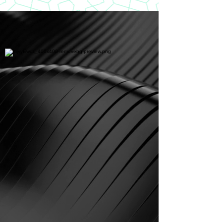
https://www.youtube.com/playlist?
list=PLLRD9WuIGDoJ8BdcMlU6l5NqfU9VdiCLV