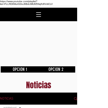
https://www.youtube.com/playlist?
list=PLLRD9WuIGDoJ8BdcMlU6l5NqfU9VdiCLV
OPCION 1
OPCION 2
Noticias
NOTICIAS