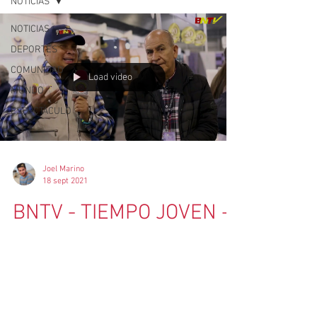
NOTICIAS
NOTICIAS
DEPORTES
COMUNIDAD
Load video
MUNDO
ESPECTÀCULO
Joel Marino
18 sept 2021
BNTV - TIEMPO JOVEN -
FERIA DEL HOGAR 2021
Estuvimos recorriendo un parte de la
#Feriadelhogar2021 donde encontramos
los stand mas curiosos y con con ideas