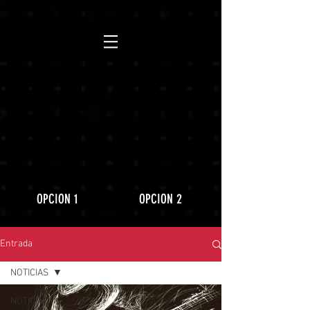
https://www.youtube.com/playlist?
list=PLLRD9WuIGDoJ8BdcMlU6l5NqfU9VdiCLV
OPCION 1
OPCION 2
Entrada
NOTICIAS
NOTICIAS