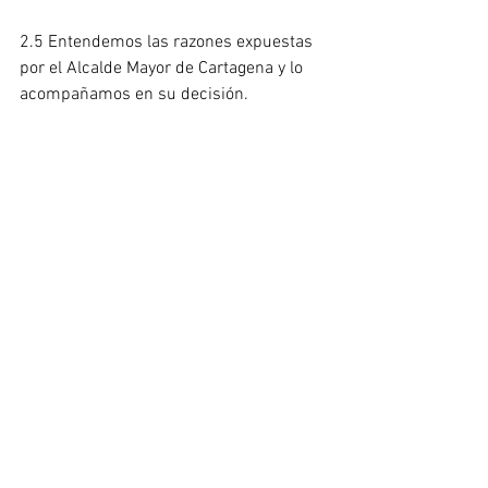
2.5 Entendemos las razones expuestas 
por el Alcalde Mayor de Cartagena y lo 
acompañamos en su decisión.
2.6 Ante esta nueva directriz del 
gobierno distrital el Festival 
Internacional de Cine de Cartagena de 
Indias no tiene más capacidad de 
maniobra para encogerse dentro de las 
limitaciones emitidas hace unos 
minutos y se toma la decisión de 
suspender nuestro festival hasta 
nuestra próxima edición 61 en el año 
2021.
Esta es una situación sin precedentes, y 
a continuación anexamos el decreto 
donde se anuncia la suspensión en todo 