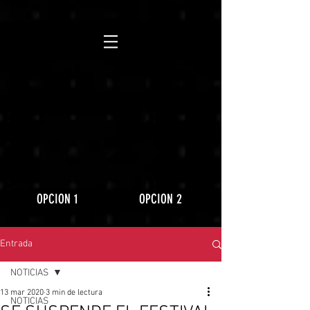
https://www.youtube.com/playlist?
list=PLLRD9WuIGDoJ8BdcMlU6l5NqfU9VdiCLV
OPCION 1
OPCION 2
Entrada
NOTICIAS
13 mar 2020
3 min de lectura
NOTICIAS